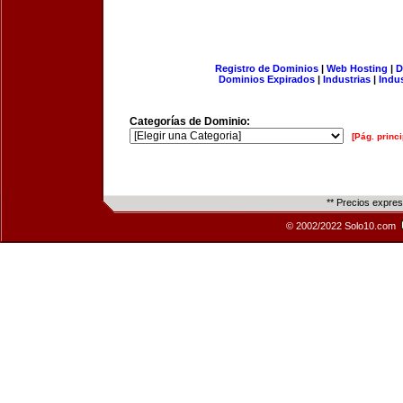
Registro de Dominios
|
Web Hosting
|
D
Dominios Expirados
|
Industrias
|
Indu
Categorías de Dominio:
[Pág. princi
** Precios expre
© 2002/2022 Solo10.com