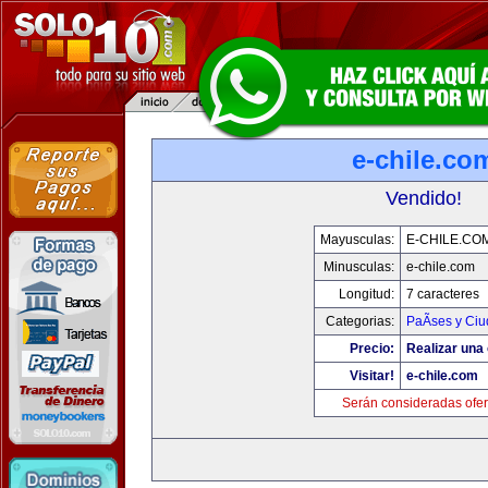
e-chile.co
Vendido!
Mayusculas:
E-CHILE.CO
Minusculas:
e-chile.com
Longitud:
7 caracteres
Categorias:
PaÃ­ses y Ci
Precio:
Realizar una 
Visitar!
e-chile.com
Serán consideradas ofer