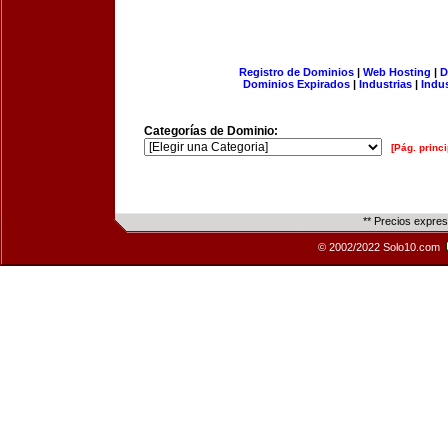
Registro de Dominios
|
Web Hosting
|
D
Dominios Expirados
|
Industrias
|
Indu
Categorías de Dominio:
[Pág. princi
** Precios expre
© 2002/2022 Solo10.com