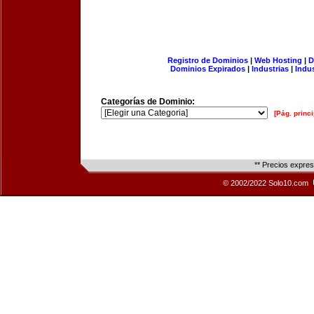
Registro de Dominios
|
Web Hosting
|
D
Dominios Expirados
|
Industrias
|
Indu
Categorías de Dominio:
[Pág. princi
** Precios expre
© 2002/2022 Solo10.com