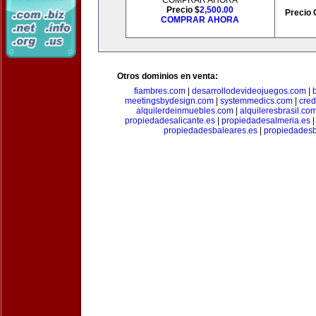
COMPRAR AHORA
Precio $
2,500.00
Precio 
COMPRAR AHORA
Otros dominios en venta:
fiambres.com
|
desarrollodevideojuegos.com
|
meetingsbydesign.com
|
systemmedics.com
|
cred
alquilerdeinmuebles.com
|
alquileresbrasil.co
propiedadesalicante.es
|
propiedadesalmeria.es
propiedadesbaleares.es
|
propiedadesb