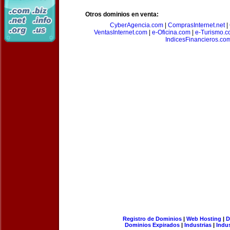
Otros dominios en venta:
CyberAgencia.com
|
ComprasInternet.net
|
VentasInternet.com
|
e-Oficina.com
|
e-Turismo.
IndicesFinancieros.co
Registro de Dominios
|
Web Hosting
|
D
Dominios Expirados
|
Industrias
|
Indu