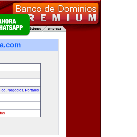
ca.com
nico
,
Negocios
,
Portales
tas