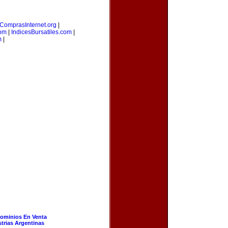
ComprasInternet.org
|
com
|
IndicesBursatiles.com
|
m
|
ominios En Venta
strias Argentinas