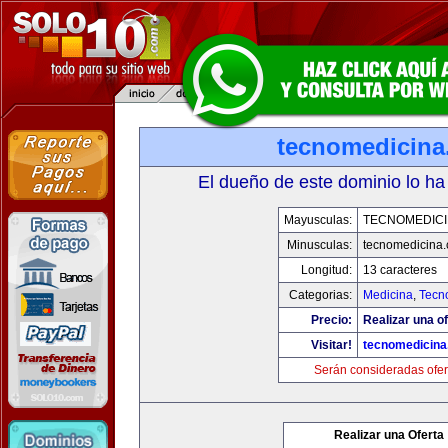
tecnomedicin
El dueño de este dominio lo ha
Mayusculas:
TECNOMEDICI
Minusculas:
tecnomedicina
Longitud:
13 caracteres
Categorias:
Medicina
,
Tecn
Precio:
Realizar una of
Visitar!
tecnomedicin
Serán consideradas ofer
Realizar una Oferta