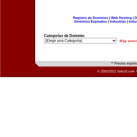
Registro de Dominios
|
Web Hosting
|
D
Dominios Expirados
|
Industrias
|
Indu
Categorías de Dominio:
[Pág. princi
** Precios expre
© 2002/2022 Solo10.com