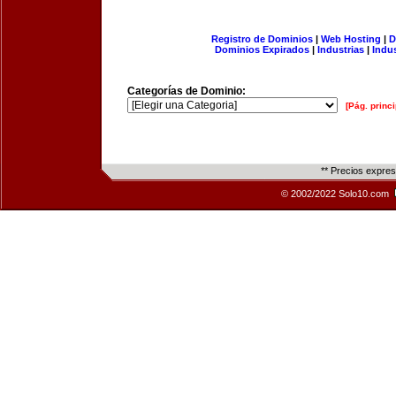
Registro de Dominios
|
Web Hosting
|
D
Dominios Expirados
|
Industrias
|
Indu
Categorías de Dominio:
[Pág. princi
** Precios expre
© 2002/2022 Solo10.com