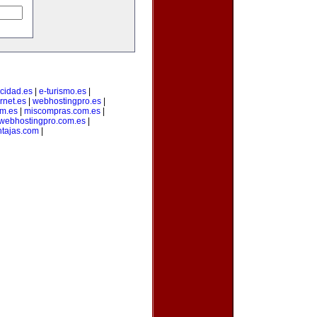
icidad.es
|
e-turismo.es
|
rnet.es
|
webhostingpro.es
|
om.es
|
miscompras.com.es
|
webhostingpro.com.es
|
tajas.com
|