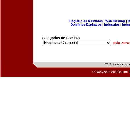
Registro de Dominios
|
Web Hosting
|
D
Dominios Expirados
|
Industrias
|
Indu
Categorías de Dominio:
[Pág. princi
** Precios expre
© 2002/2022 Solo10.com