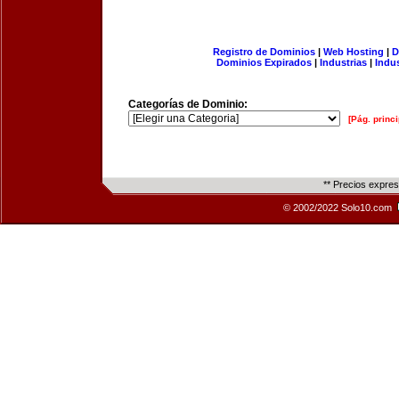
Registro de Dominios
|
Web Hosting
|
D
Dominios Expirados
|
Industrias
|
Indu
Categorías de Dominio:
[Pág. princi
** Precios expre
© 2002/2022 Solo10.com