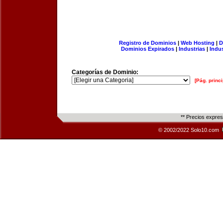
Registro de Dominios
|
Web Hosting
|
D
Dominios Expirados
|
Industrias
|
Indu
Categorías de Dominio:
[Pág. princi
** Precios expre
© 2002/2022 Solo10.com