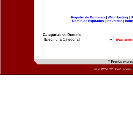
Registro de Dominios
|
Web Hosting
|
D
Dominios Expirados
|
Industrias
|
Indu
Categorías de Dominio:
[Pág. princi
** Precios expre
© 2002/2022 Solo10.com