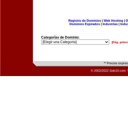
Registro de Dominios
|
Web Hosting
|
D
Dominios Expirados
|
Industrias
|
Indu
Categorías de Dominio:
[Pág. princi
** Precios expre
© 2002/2022 Solo10.com