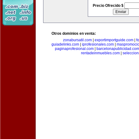
Precio Ofrecido $
Otros dominios en venta:
zonabursatil.com
|
exportimportguide.com
|
f
guiadelinks.com
|
iprofesionales.com
|
maspromoci
paginaprofesional.com
|
barcelonapublicidad.co
rentadeinmuebles.com
|
seleccio