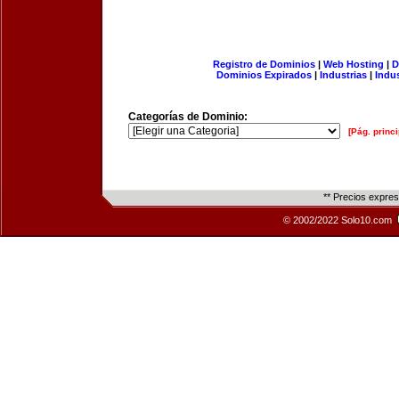
Registro de Dominios
|
Web Hosting
|
D
Dominios Expirados
|
Industrias
|
Indu
Categorías de Dominio:
[Pág. princi
** Precios expre
© 2002/2022 Solo10.com