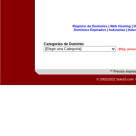
Registro de Dominios
|
Web Hosting
|
D
Dominios Expirados
|
Industrias
|
Indu
Categorías de Dominio:
[Pág. princi
** Precios expre
© 2002/2022 Solo10.com