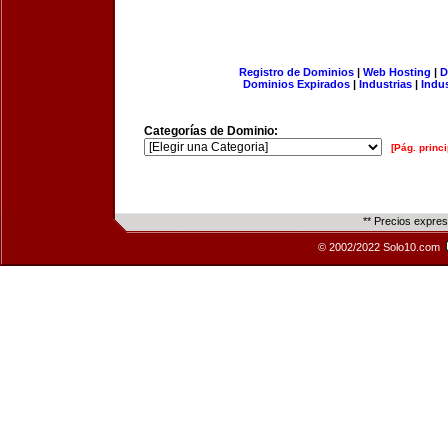
Registro de Dominios
|
Web Hosting
|
D
Dominios Expirados
|
Industrias
|
Indu
Categorías de Dominio:
[Pág. princi
** Precios expre
© 2002/2022 Solo10.com