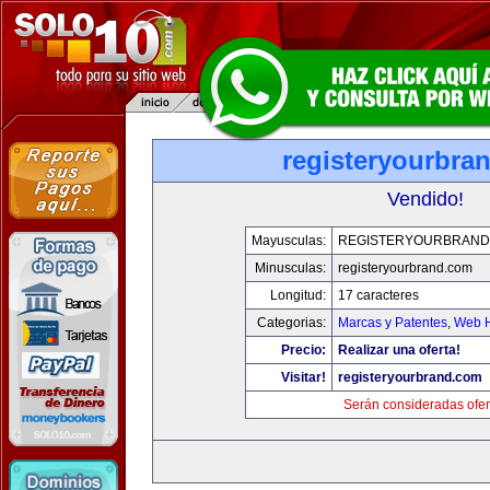
registeryourbra
Vendido!
Mayusculas:
REGISTERYOURBRAND
Minusculas:
registeryourbrand.com
Longitud:
17 caracteres
Categorias:
Marcas y Patentes
,
Web H
Precio:
Realizar una oferta!
Visitar!
registeryourbrand.com
Serán consideradas ofer