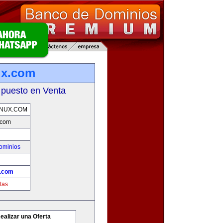
ux.com
 puesto en Venta
NUX.COM
.com
ominios
x.com
tas
ealizar una Oferta