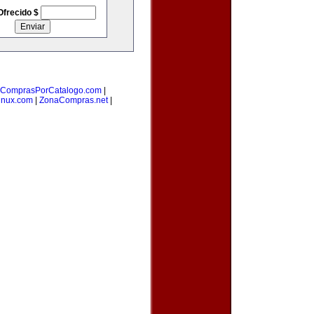
Ofrecido $
ComprasPorCatalogo.com
|
inux.com
|
ZonaCompras.net
|