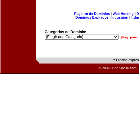
Registro de Dominios
|
Web Hosting
|
D
Dominios Expirados
|
Industrias
|
Indu
Categorías de Dominio:
[Pág. princi
** Precios expre
© 2002/2022 Solo10.com